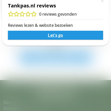
×
Datingsites
ervaring met Tankpas.nl? Schijf dan zelf een review en
Tankpas.nl reviews
help anderen met jouw review over Tankpas.nl
Lees meer
0 reviews gevonden
Diensten
Schrijf een review
Reviews lezen & website bezoeken
Energie
Let's go
Tankpas.nl heeft nog geen reviews. Schrijf jij de
Entertainment
eerste?
Schrijf de eerste review
Erotiek
Eten en drinken
Feestwinkels
Finance
Over ons
Contact