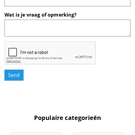
Datingsites
Wat is je vraag of opmerking?
Diensten
Energie
Entertainment
Erotiek
Send
Eten en drinken
Feestwinkels
Populaire categorieën
Finance