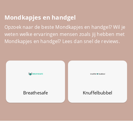
Datingsites
Mondkapjes en handgel
Diensten
Opzoek naar de beste Mondkapjes en handgel? Wil je
weten welke ervaringen mensen zoals jij hebben met
Energie
Mondkapjes en handgel? Lees dan snel de reviews.
Entertainment
Erotiek
Eten en drinken
Breathesafe
Knuffelbubbel
Feestwinkels
Finance