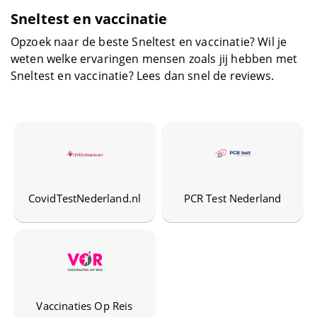
Fotografie
Sneltest en vaccinatie
Opzoek naar de beste Sneltest en vaccinatie? Wil je
Gereedschap
weten welke ervaringen mensen zoals jij hebben met
Sneltest en vaccinatie? Lees dan snel de reviews.
Huisdieren
Kleding en schoenen
Kranten en tijdschriften
CovidTestNederland.nl
PCR Test Nederland
Loterij en Casino
Parkeren
Persoonlijke verzorging
Vaccinaties Op Reis