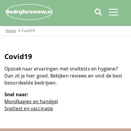
Home
Covid19
Home
Categorieën
Covid19
Over bedrijfsreview
Automotive
Opzoek naar ervaringen met sneltests en hygiene?
Dan zit je hier goed. Bekijken reviews en vind de best
beoordeelde bedrijven.
Boeken
Snel naar:
Cadeau
Mondkapjes en handgel
Sneltest en vaccinatie
Covid19