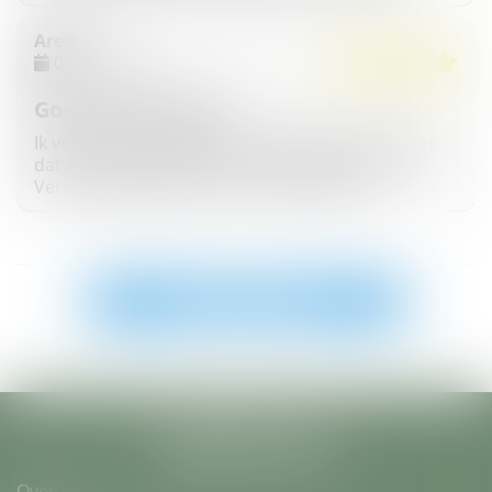
Reizen en vakantie
Arend
09-11-2020
Sieraden en accessoires
Goed zelf te doen
Ik vond de installatie goed zelf uitvoerbaar. Niet
Sport en beweging
dat ik onhandig ben, maar ook geen monteur.
Verzending was netjes en overzichtelijk
Studies en opleidingen
Telecom
Schrijf een review
Verzekeringen
Webshops
Werk
Over ons