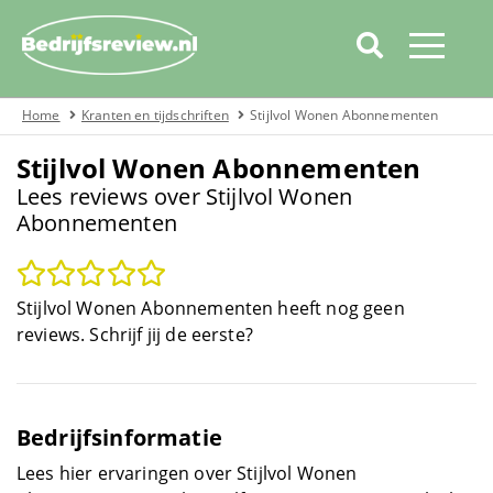
Home
Kranten en tijdschriften
Stijlvol Wonen Abonnementen
Home
Stijlvol Wonen Abonnementen
Categorieën
Lees reviews over Stijlvol Wonen
Abonnementen
Over bedrijfsreview
Automotive
Stijlvol Wonen Abonnementen heeft nog geen
Boeken
reviews. Schrijf jij de eerste?
Cadeau
Bedrijfsinformatie
Covid19
Lees hier ervaringen over Stijlvol Wonen