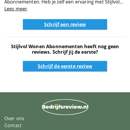
Abonnementen. Heb je zelf een ervaring met Stijlvol
Datingsites
Wonen Abonnementen? Schijf dan zelf een review en
Lees meer
help anderen met jouw review over Stijlvol Wonen
Diensten
Abonnementen
Schrijf een review
Energie
Stijlvol Wonen Abonnementen heeft nog geen
reviews. Schrijf jij de eerste?
Entertainment
Schrijf de eerste review
Erotiek
Eten en drinken
Feestwinkels
Over ons
Finance
Contact