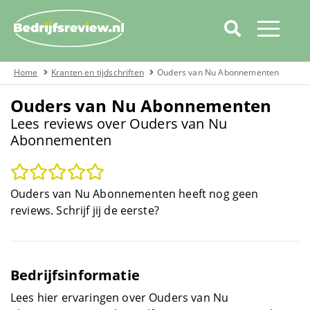
Home
Kranten en tijdschriften
Ouders van Nu Abonnementen
Home
Ouders van Nu Abonnementen
Categorieën
Lees reviews over Ouders van Nu
Abonnementen
Over bedrijfsreview
Automotive
Ouders van Nu Abonnementen heeft nog geen
Boeken
reviews. Schrijf jij de eerste?
Cadeau
Bedrijfsinformatie
Covid19
Lees hier ervaringen over Ouders van Nu