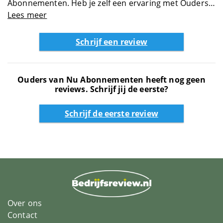
Abonnementen. Heb je zelf een ervaring met Ouders
Datingsites
van Nu Abonnementen? Schijf dan zelf een review en
Lees meer
help anderen met jouw review over Ouders van Nu
Diensten
Abonnementen
Schrijf een review
Energie
Ouders van Nu Abonnementen heeft nog geen
reviews. Schrijf jij de eerste?
Entertainment
Schrijf de eerste review
Erotiek
Eten en drinken
Feestwinkels
Over ons
Finance
Contact