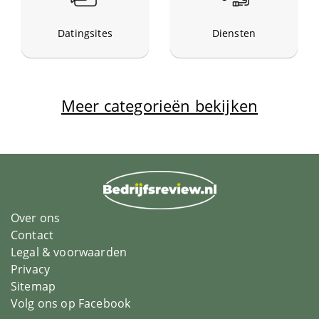
Fotografie
Datingsites
Diensten
Gereedschap
Huisdieren
Meer categorieën bekijken
Kleding en schoenen
Kranten en tijdschriften
Loterij en Casino
Over ons
Contact
Legal & voorwaarden
Parkeren
Privacy
Sitemap
Persoonlijke verzorging
Volg ons op Facebook