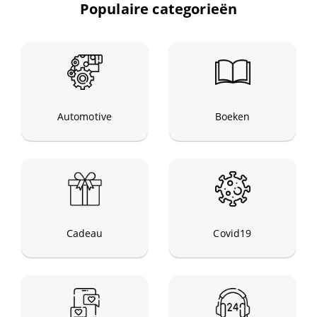
Datingsites
Populaire categorieën
Diensten
Energie
Automotive
Boeken
Entertainment
Erotiek
Eten en drinken
Cadeau
Covid19
Feestwinkels
Finance