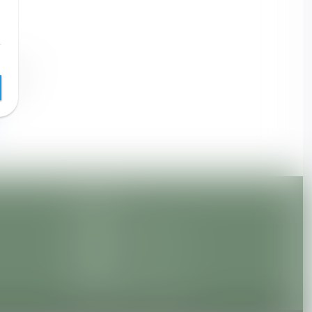
ste?
Over ons
Contact
Legal & voorwaarden
Privacy
Sitemap
Volg ons op Facebook