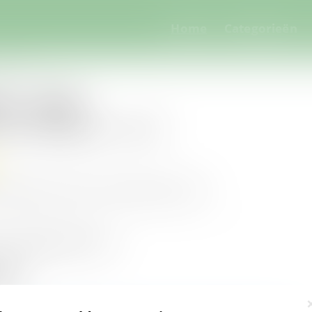
Home
Categorieën
ld - USD
d - USD
r iSurveyWorld - USD
nog geen reviews. Schrijf jij de eerste?
n iSurveyWorld - USD
tie