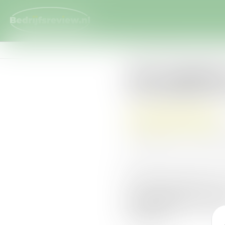
Home
Diensten
iSurveyWor
iSurveyWorl
Lees reviews ove
iSurveyWorld - USD heeft 
Bezoek de website va
Bedrijfsinforma
Lees meer