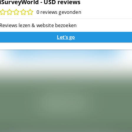
iSurveyWorld - USD reviews
Schrijf een review
0 reviews gevonden
Reviews lezen & website bezoeken
veyWorld - USD heeft nog geen reviews. Schrijf jij de eer
Let's go
Schrijf de eerste review