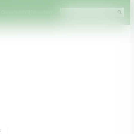
Over bedrijfsreview
×