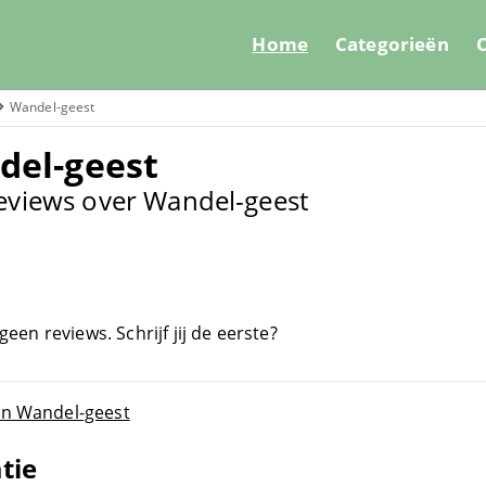
Home
Categorieën
O
Wandel-geest
del-geest
eviews over Wandel-geest
een reviews. Schrijf jij de eerste?
an Wandel-geest
tie