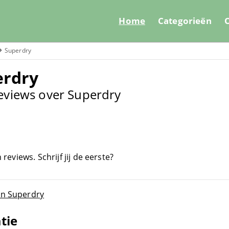
Home
Categorieën
O
Superdry
erdry
eviews over Superdry
eviews. Schrijf jij de eerste?
an Superdry
tie