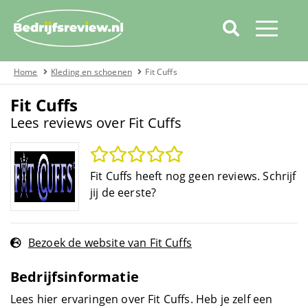
Home
Kleding en schoenen
Fit Cuffs
Home
Fit Cuffs
Categorieën
Lees reviews over Fit Cuffs
Over bedrijfsreview
Automotive
Fit Cuffs heeft nog geen reviews. Schrijf
jij de eerste?
Boeken
Cadeau
Bezoek de website van Fit Cuffs
Bedrijfsinformatie
Covid19
Lees hier ervaringen over Fit Cuffs. Heb je zelf een