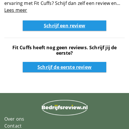
Datingsites
ervaring met Fit Cuffs? Schijf dan zelf een review en
help anderen met jouw review over Fit Cuffs
Lees meer
Diensten
Schrijf een review
Energie
Fit Cuffs heeft nog geen reviews. Schrijf jij de
Entertainment
eerste?
Schrijf de eerste review
Erotiek
Eten en drinken
Feestwinkels
Finance
Over ons
Contact